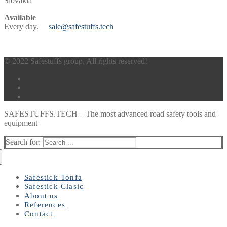
Slovakia
Available
Every day.
sale@safestuffs.tech
© 2022 Safestuffs group, All rights reserved!
SAFESTUFFS.TECH – The most advanced road safety tools and
equipment
Search for:
Safestick Tonfa
Safestick Clasic
About us
References
Contact