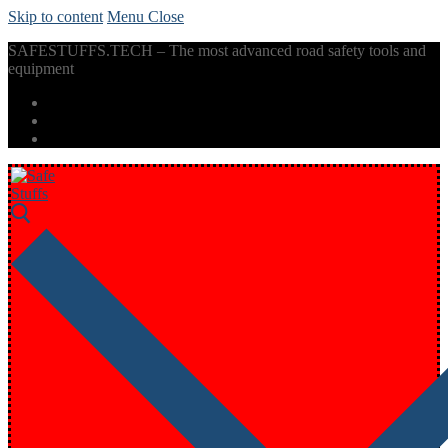
Skip to content
Menu
Close
SAFESTUFFS.TECH – The most advanced road safety tools and
equipment