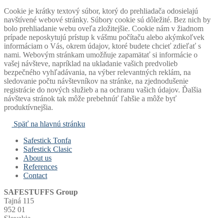
Cookie je krátky textový súbor, ktorý do prehliadača odosielajú
navštívené webové stránky. Súbory cookie sú dôležité. Bez nich by
bolo prehliadanie webu oveľa zložitejšie. Cookie nám v žiadnom
prípade neposkytujú prístup k vášmu počítaču alebo akýmkoľvek
informáciam o Vás, okrem údajov, ktoré budete chcieť zdieľať s
nami. Webovým stránkam umožňuje zapamätať si informácie o
vašej návšteve, napríklad na ukladanie vašich predvolieb
bezpečného vyhľadávania, na výber relevantných reklám, na
sledovanie počtu návštevníkov na stránke, na zjednodušenie
registrácie do nových služieb a na ochranu vašich údajov. Ďalšia
návšteva stránok tak môže prebehnúť ľahšie a môže byť
produktívnejšia.
Späť na hlavnú stránku
Safestick Tonfa
Safestick Clasic
About us
References
Contact
SAFESTUFFS Group
Tajná 115
952 01